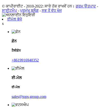
© ਕਾਪੀਰਾਈਟ - 2010-2022: ਸਾਰੇ ਹੱਕ ਰਾਖਵੇਂ ਹਨ।
ਗਰਮ ਉਤਪਾਦ
-
ਸਾਈਟਮੈਪ
-
ਪ੍ਰਮੁੱਖ ਬਲੌਗ
-
ਸਭ ਤੋਂ ਵੱਧ ਖੋਜ
ਈਮੇਲ ਭੇਜੋ
x
ਫ਼ੋਨ
ਟੈਲੀਫ਼ੋਨ
+8619916940352
ਈ-ਮੇਲ
ਈ-ਮੇਲ
sales@tops-group.com