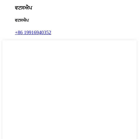
ਵਟਸਐਪ
ਵਟਸਐਪ
+86 19916940352