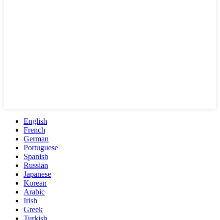
English
French
German
Portuguese
Spanish
Russian
Japanese
Korean
Arabic
Irish
Greek
Turkish