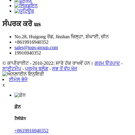
ਸੰਪਰਕ ਕਰੋ
us
No.28, Huigong ਰੋਡ, Jinshan ਜ਼ਿਲ੍ਹਾ, ਸ਼ੰਘਾਈ, ਚੀਨ
+8619916940352
sales@tops-group.com
19916940352
© ਕਾਪੀਰਾਈਟ - 2010-2022: ਸਾਰੇ ਹੱਕ ਰਾਖਵੇਂ ਹਨ।
ਗਰਮ ਉਤਪਾਦ
-
ਸਾਈਟਮੈਪ
-
ਪ੍ਰਮੁੱਖ ਬਲੌਗ
-
ਸਭ ਤੋਂ ਵੱਧ ਖੋਜ
ਈਮੇਲ ਭੇਜੋ
x
ਫ਼ੋਨ
ਟੈਲੀਫ਼ੋਨ
+8619916940352