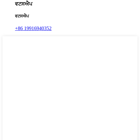
ਵਟਸਐਪ
ਵਟਸਐਪ
+86 19916940352