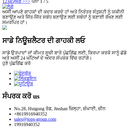
1
2
3
4
5
ਅੱਗੇ >
>>
ਪੰਨਾ 1 / 5
ਅਸੀਂ ਆਪਣੇ ਗਾਹਕਾਂ ਦੀ ਕਦਰ ਕਰਦੇ ਹਾਂ ਅਤੇ ਨਿਰੰਤਰ ਸੰਤੁਸ਼ਟੀ ਨੂੰ ਯਕੀਨੀ
ਬਣਾਉਣ ਅਤੇ ਜਿੱਤ-ਜਿੱਤ ਸਬੰਧ ਬਣਾਉਣ ਲਈ ਸਬੰਧਾਂ ਨੂੰ ਬਣਾਈ ਰੱਖਣ ਲਈ
ਸਮਰਪਿਤ ਹਾਂ।
ਸਾਡੇ ਨਿਊਜ਼ਲੈਟਰ ਦੀ ਗਾਹਕੀ ਲਓ
ਸਾਡੇ ਉਤਪਾਦਾਂ ਜਾਂ ਕੀਮਤ ਸੂਚੀ ਬਾਰੇ ਪੁੱਛਗਿੱਛ ਲਈ, ਕਿਰਪਾ ਕਰਕੇ ਸਾਨੂੰ ਛੱਡੋ
ਅਤੇ ਅਸੀਂ 24 ਘੰਟਿਆਂ ਦੇ ਅੰਦਰ ਸੰਪਰਕ ਵਿੱਚ ਰਹਾਂਗੇ।
ਹੁਣੇ ਪੁੱਛਗਿੱਛ ਕਰੋ
ਸੰਪਰਕ ਕਰੋ
us
No.28, Huigong ਰੋਡ, Jinshan ਜ਼ਿਲ੍ਹਾ, ਸ਼ੰਘਾਈ, ਚੀਨ
+8619916940352
sales@tops-group.com
19916940352