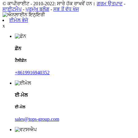
© ਕਾਪੀਰਾਈਟ - 2010-2022: ਸਾਰੇ ਹੱਕ ਰਾਖਵੇਂ ਹਨ।
ਗਰਮ ਉਤਪਾਦ
-
ਸਾਈਟਮੈਪ
-
ਪ੍ਰਮੁੱਖ ਬਲੌਗ
-
ਸਭ ਤੋਂ ਵੱਧ ਖੋਜ
ਈਮੇਲ ਭੇਜੋ
x
ਫ਼ੋਨ
ਟੈਲੀਫ਼ੋਨ
+8619916940352
ਈ-ਮੇਲ
ਈ-ਮੇਲ
sales@tops-group.com