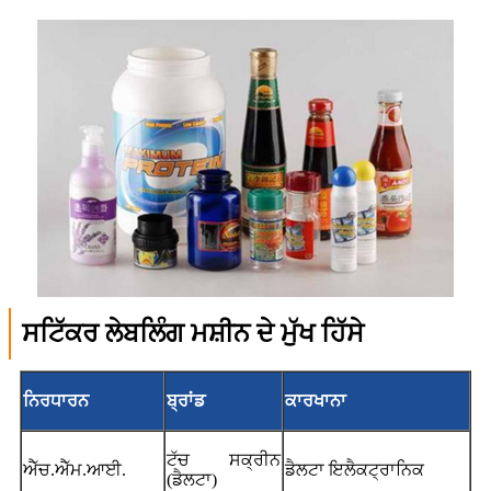
ਸਟਿੱਕਰ ਲੇਬਲਿੰਗ ਮਸ਼ੀਨ ਦੇ ਮੁੱਖ ਹਿੱਸੇ
ਨਿਰਧਾਰਨ
ਬ੍ਰਾਂਡ
ਕਾਰਖਾਨਾ
ਟੱਚ ਸਕ੍ਰੀਨ
ਐੱਚ.ਐੱਮ.ਆਈ.
ਡੈਲਟਾ ਇਲੈਕਟ੍ਰਾਨਿਕ
(ਡੈਲਟਾ)