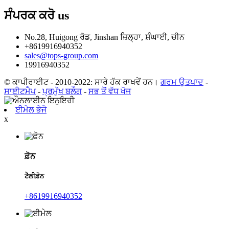
ਸੰਪਰਕ ਕਰੋ
us
No.28, Huigong ਰੋਡ, Jinshan ਜ਼ਿਲ੍ਹਾ, ਸ਼ੰਘਾਈ, ਚੀਨ
+8619916940352
sales@tops-group.com
19916940352
© ਕਾਪੀਰਾਈਟ - 2010-2022: ਸਾਰੇ ਹੱਕ ਰਾਖਵੇਂ ਹਨ।
ਗਰਮ ਉਤਪਾਦ
-
ਸਾਈਟਮੈਪ
-
ਪ੍ਰਮੁੱਖ ਬਲੌਗ
-
ਸਭ ਤੋਂ ਵੱਧ ਖੋਜ
ਈਮੇਲ ਭੇਜੋ
x
ਫ਼ੋਨ
ਟੈਲੀਫ਼ੋਨ
+8619916940352