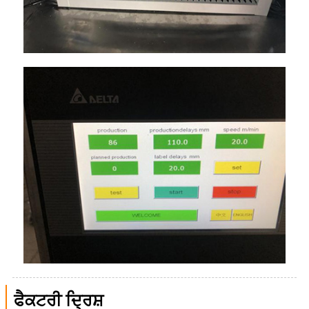
ਫੈਕਟਰੀ ਦ੍ਰਿਸ਼