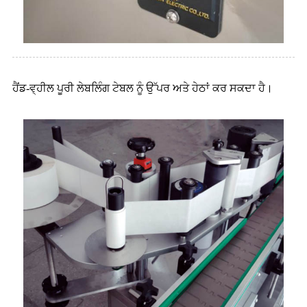
ਹੈਂਡ-ਵ੍ਹੀਲ ਪੂਰੀ ਲੇਬਲਿੰਗ ਟੇਬਲ ਨੂੰ ਉੱਪਰ ਅਤੇ ਹੇਠਾਂ ਕਰ ਸਕਦਾ ਹੈ।